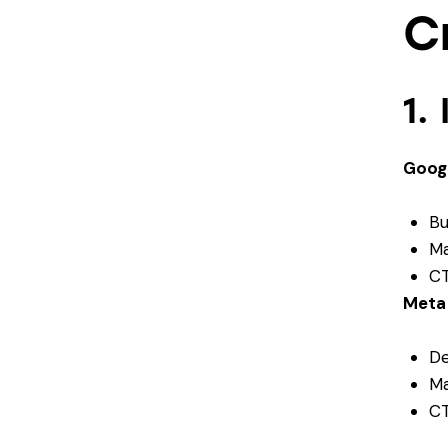
C
1.
Googl
Bu
Ma
CT
Meta
De
Ma
CT