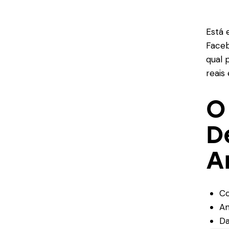
Está 
Faceb
qual 
reais
O
D
A
Co
An
Da