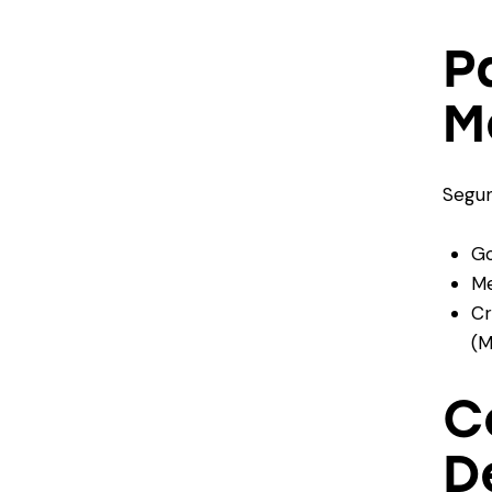
P
M
Segun
Go
Me
Cr
(M
C
D