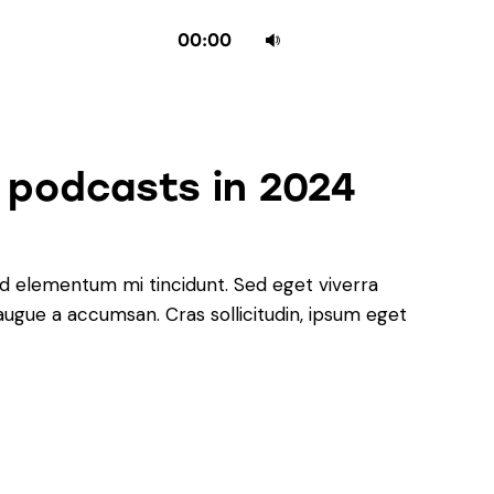
Use
00:00
as
setas
para
cima
 podcasts in 2024
ou
para
baixo
para
ed elementum mi tincidunt. Sed eget viverra
aumentar
augue a accumsan. Cras sollicitudin, ipsum eget
ou
diminuir
o
volume.